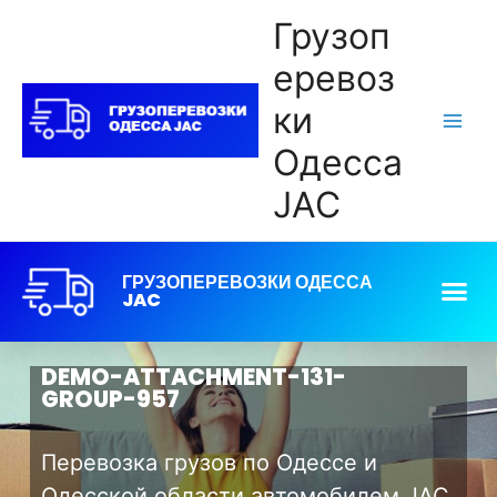
Грузоп
еревоз
ки
Одесса
JAC
ГРУЗОПЕРЕВОЗКИ ОДЕССА
JAC
DEMO-ATTACHMENT-131-
GROUP-957
Перевозка грузов по Одессе и
Одесской области автомобилем JAC