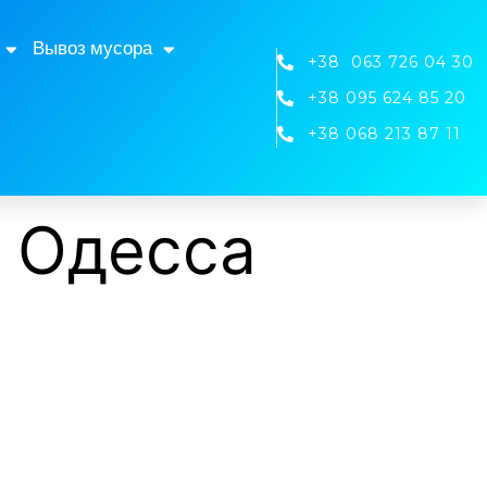
Вывоз мусора
+38 063 726 04 30
+38 095 624 85 20
+38 068 213 87 11
а Одесса