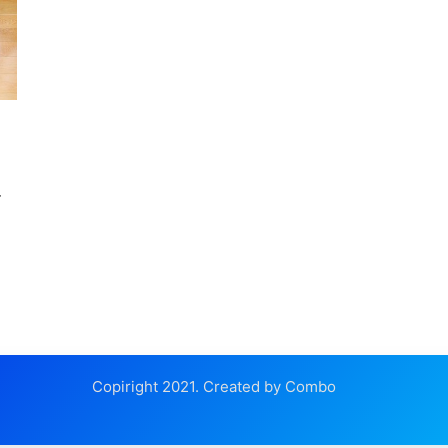
а
т
Copiright 2021. Created by Combo