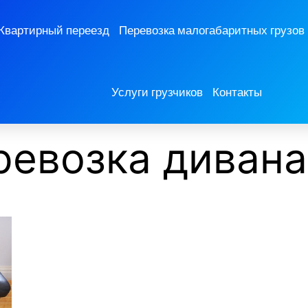
Квартирный переезд
Перевозка малогабаритных грузов
Услуги грузчиков
Контакты
ревозка диван