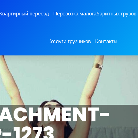
Квартирный переезд
Перевозка малогабаритных грузов
Услуги грузчиков
Контакты
ACHMENT-
-1273